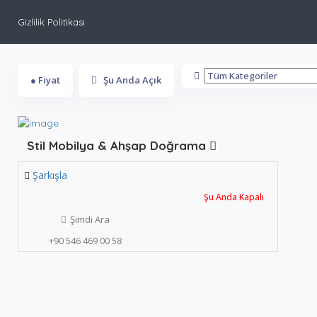
Şarkışla Mutfak Dolabı
Sonuçlar
Gizlilik Politikası
Sırala:
En Çok İncelenen
● Fiyat
Şu Anda Açık
Stil Mobilya & Ahşap Doğrama
Şarkışla
Şu Anda Kapalı
Şimdi Ara
+90 546 469 00 58