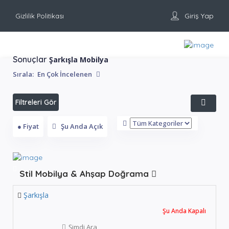
Giriş Yap
Gizlilik Politikası
Sonuçlar
Şarkışla Mobilya
Sırala:
En Çok İncelenen
Filtreleri Gör
● Fiyat
Şu Anda Açık
Stil Mobilya & Ahşap Doğrama
Şarkışla
Şu Anda Kapalı
Şimdi Ara